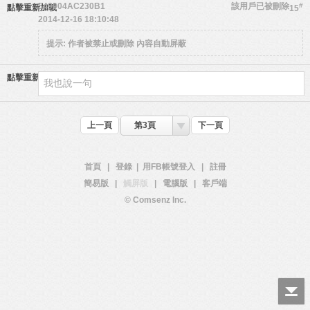
549004AC230B1
該用戶已被刪除
#
點擊重新加載
15
2014-12-16 18:10:48
提示:
作者被禁止或刪除 內容自動屏蔽
點擊重新加載
上一頁
第3頁
下一頁
首頁
|
登錄
|
用FB帳號登入
|
註冊
簡易版
|
觸屏版
|
電腦版
|
客戶端
© Comsenz Inc.