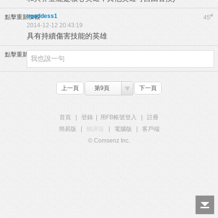
sgoddess1
#
點擊重新加載
45
2014-12-12 20:43:19
具有持續傷害技能的英雄
點擊重新加載
上一頁
第9頁
下一頁
首頁
|
登錄
|
用FB帳號登入
|
註冊
簡易版
|
觸屏版
|
電腦版
|
客戶端
© Comsenz Inc.