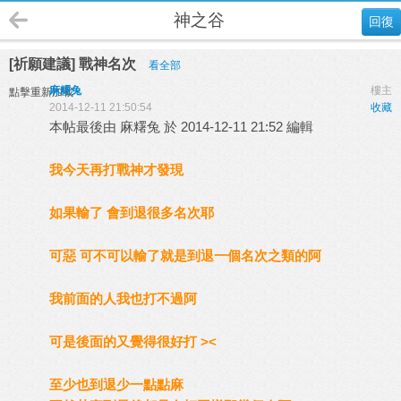
神之谷
回復
[祈願建議] 戰神名次
看全部
麻糬兔
樓主
點擊重新加載
2014-12-11 21:50:54
收藏
本帖最後由 麻糬兔 於 2014-12-11 21:52 編輯
我今天再打戰神才發現
如果輸了 會到退很多名次耶
可惡 可不可以輸了就是到退一個名次之類的阿
我前面的人我也打不過阿
可是後面的又覺得很好打 ><
至少也到退少一點點麻