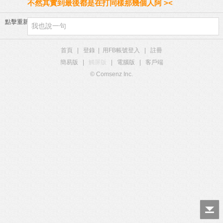
不然其實到最後都是在打同樣那幾個人阿 ><
點擊重新加載
首頁
|
登錄
|
用FB帳號登入
|
註冊
簡易版
|
觸屏版
|
電腦版
|
客戶端
© Comsenz Inc.