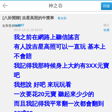
神之谷
回復
[八卦閒聊] 吉星高照的中獎率
看全部
oa2907
樓主
點擊重新加載
2014-12-11 20:46:53
收藏
我之前在網路上聽信謠言
有人說吉星高照可以一直玩 基本上
不會賠
我記得我那時候身上大約有3XX元寶
吧
我想說 好吧 來玩玩看
一次要花20元寶 聽起來少少的
而且我記得我平常翻一次都會翻到