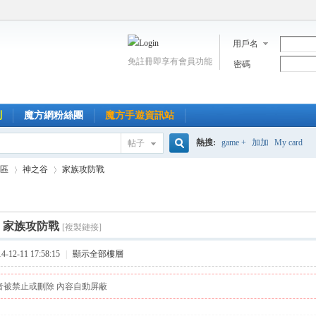
用戶名
免註冊即享有會員功能
密碼
到
魔方網粉絲團
魔方手遊資訊站
熱搜:
game +
加加
My card
帖子
搜
區
神之谷
家族攻防戰
索
]
家族攻防戰
[複製鏈接]
›
›
12-11 17:58:15
|
顯示全部樓層
者被禁止或刪除 內容自動屏蔽