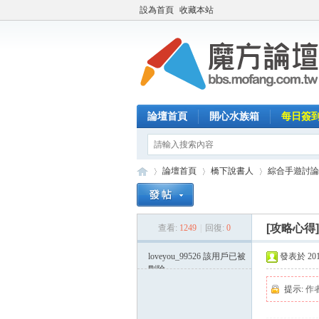
設為首頁
收藏本站
論壇首頁
開心水族箱
每日簽
論壇首頁
橋下說書人
綜合手遊討論
[攻略心得
查看:
1249
|
回復:
0
魔
»
›
›
loveyou_99526
該用戶已被
發表於 2014-
刪除
提示:
作