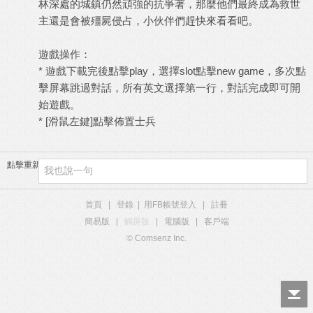
林深處的城鎮仍然頑強的抗爭著，那麼他們最終成為救世
主還是會被殭屍侵占，小伙伴們趕快來看看吧。
遊戲操作：
* 遊戲下載完後點擊play，選擇slot點擊new game，多次點
擊屏幕跳過對話，所有英文選擇第一行，對話完成即可開
始遊戲。
* [滑鼠左鍵]點擊佈置士兵
點擊重新加載
首頁
|
登錄
|
用FB帳號登入
|
註冊
簡易版
|
觸屏版
|
電腦版
|
客戶端
© Comsenz Inc.