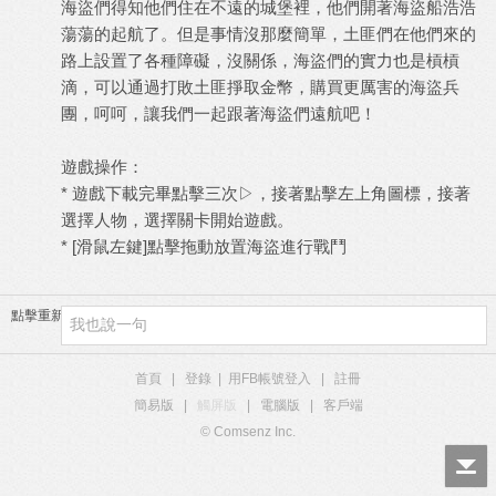
海盜們得知他們住在不遠的城堡裡，他們開著海盜船浩浩
蕩蕩的起航了。但是事情沒那麼簡單，土匪們在他們來的
路上設置了各種障礙，沒關係，海盜們的實力也是槓槓
滴，可以通過打敗土匪掙取金幣，購買更厲害的海盜兵
團，呵呵，讓我們一起跟著海盜們遠航吧！
遊戲操作：
* 遊戲下載完畢點擊三次▷，接著點擊左上角圖標，接著
選擇人物，選擇關卡開始遊戲。
* [滑鼠左鍵]點擊拖動放置海盜進行戰鬥
點擊重新加載
首頁
|
登錄
|
用FB帳號登入
|
註冊
簡易版
|
觸屏版
|
電腦版
|
客戶端
© Comsenz Inc.