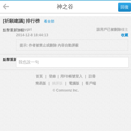
神之谷
回復
[祈願建議] 排行榜
看全部
happygirl
該用戶已被刪除
樓主
點擊重新加載
2014-12-8 18:44:13
收藏
提示:
作者被禁止或刪除 內容自動屏蔽
點擊重新加載
首頁
|
登錄
|
用FB帳號登入
|
註冊
簡易版
|
觸屏版
|
電腦版
|
客戶端
© Comsenz Inc.