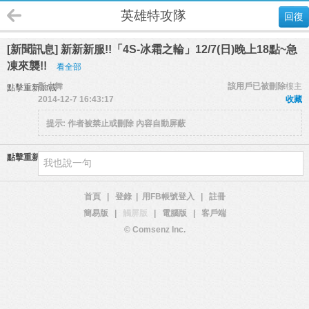
英雄特攻隊
回復
[新聞訊息] 新新新服!!「4S-冰霜之輪」12/7(日)晚上18點~急
凍來襲!!
看全部
影小舞
該用戶已被刪除
樓主
點擊重新加載
2014-12-7 16:43:17
收藏
提示:
作者被禁止或刪除 內容自動屏蔽
點擊重新加載
首頁
|
登錄
|
用FB帳號登入
|
註冊
簡易版
|
觸屏版
|
電腦版
|
客戶端
© Comsenz Inc.