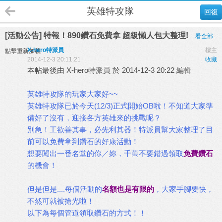
英雄特攻隊
回復
[活動公告] 特報！890鑽石免費拿 超級懶人包大整理!
看全部
X-hero特派員
樓主
點擊重新加載
2014-12-3 20:11:21
收藏
本帖最後由 X-hero特派員 於 2014-12-3 20:22 編輯
英雄特攻隊的玩家大家好~~
英雄特攻隊已於今天(12/3)正式開始OB啦！不知道大家準
備好了沒有，迎接各方英雄來的挑戰呢？
別急！工欲善其事，必先利其器！特派員幫大家整理了目
前可以免費拿到鑽石的好康活動！
想要闖出一番名堂的你／妳，千萬不要錯過領取
免費鑽石
的機會！
但是但是....每個活動的
名額也是有限的
，大家手腳要快，
不然可就被搶光啦！
以下為每個管道領取鑽石的方式！！