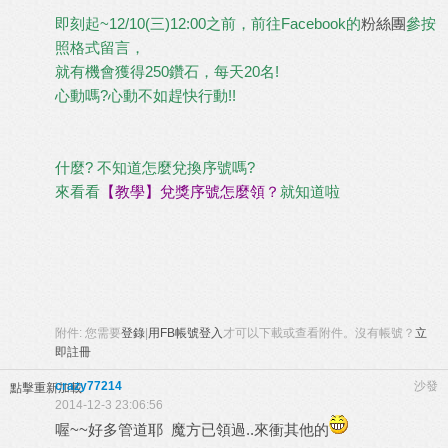
即刻起~12/10(三)12:00之前，前往Facebook的
粉絲團
參按
照格式留言，
就有機會獲得250鑽石，每天20名!
心動嗎?心動不如趕快行動!!
什麼? 不知道怎麼兌換序號嗎?
來看看
【教學】兌獎序號怎麼領？
就知道啦
附件:
您需要
登錄
|
用FB帳號登入
才可以下載或查看附件。沒有帳號？
立
即註冊
crazy77214
沙發
點擊重新加載
2014-12-3 23:06:56
喔~~好多管道耶 魔方已領過..來衝其他的