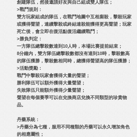
創建隊伍，然後邀請好友與自己組成雙人隊伍；
>戰鬥規則：
雙方玩家組成的隊伍，在戰鬥地圖中互相廝殺，擊殺玩家
或獲得聲望，連續擊殺或終結連殺能獲得更高聲望；玩家
死亡後，會立即在復活點復活繼續戰鬥；
>勝負判定：
一方隊伍總擊殺數達到10人時，本場比賽提前結束；
8分鐘內，雙方隊伍總擊殺數都沒有達到10時，擊殺數高
的隊伍獲勝，擊殺數相同時，總獲得聲望高的隊伍獲勝；
>活動獎勵：
戰鬥中擊殺玩家會獲得大量的聲望；
勝利隊伍可以額外獲得大量聲望；
失敗隊伍只能額外獲得少量聲望；
聲望在每個賽季可以在兌換商店兌換不同類型的珍貴物
品。
丹藥系統：
>丹藥分為七種，服用不同種類的丹藥可以永久增加角色
的相應屬性；