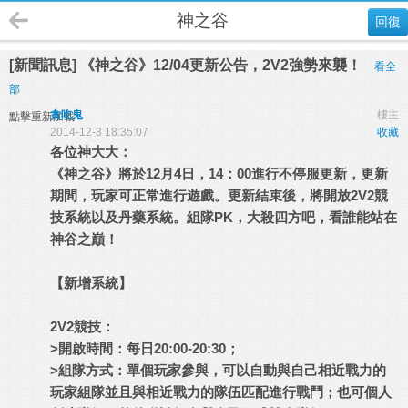
神之谷
回復
[新聞訊息] 《神之谷》12/04更新公告，2V2強勢來襲！
看全
部
貪吃鬼
樓主
點擊重新加載
2014-12-3 18:35:07
收藏
各位神大大：
《神之谷》將於12月4日，14：00進行不停服更新，更新
期間，玩家可正常進行遊戲。更新結束後，將開放2V2競
技系統以及丹藥系統。組隊PK，大殺四方吧，看誰能站在
神谷之巔！
【新增系統】
2V2競技：
>開啟時間：每日20:00-20:30；
>組隊方式：單個玩家參與，可以自動與自己相近戰力的
玩家組隊並且與相近戰力的隊伍匹配進行戰鬥；也可個人