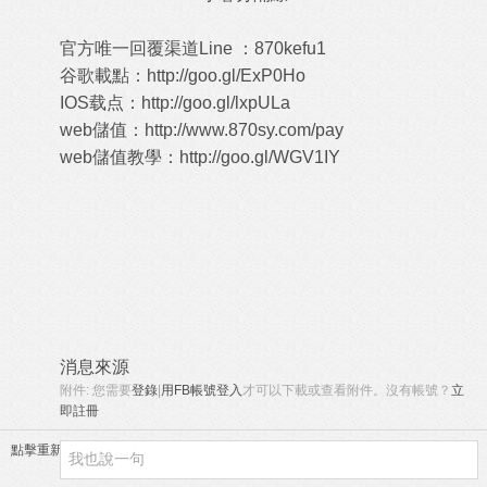
官方唯一回覆渠道Line ：870kefu1
谷歌載點：
http://goo.gl/ExP0Ho
IOS载点：
http://goo.gl/lxpULa
web儲值：
http://www.870sy.com/pay
web儲值教學：
http://goo.gl/WGV1IY
消息來源
附件:
您需要
登錄
|
用FB帳號登入
才可以下載或查看附件。沒有帳號？
立
即註冊
點擊重新加載