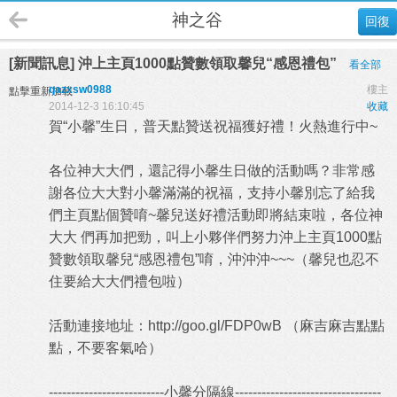
神之谷
回復
[新聞訊息] 沖上主頁1000點贊數領取馨兒“感恩禮包”
看全部
qazxsw0988
樓主
點擊重新加載
2014-12-3 16:10:45
收藏
賀“小馨”生日，普天點贊送祝福獲好禮！火熱進行中~
各位神大大們，還記得小馨生日做的活動嗎？非常感
謝各位大大對小馨滿滿的祝福，支持小馨別忘了給我
們主頁點個贊唷~馨兒送好禮活動即將結束啦，各位神
大大 們再加把勁，叫上小夥伴們努力沖上主頁1000點
贊數領取馨兒“感恩禮包”唷，沖沖沖~~~（馨兒也忍不
住要給大大們禮包啦）
活動連接地址：
http://goo.gl/FDP0wB
（麻吉麻吉點點
點，不要客氣哈）
--------------------------小馨分隔線---------------------------------