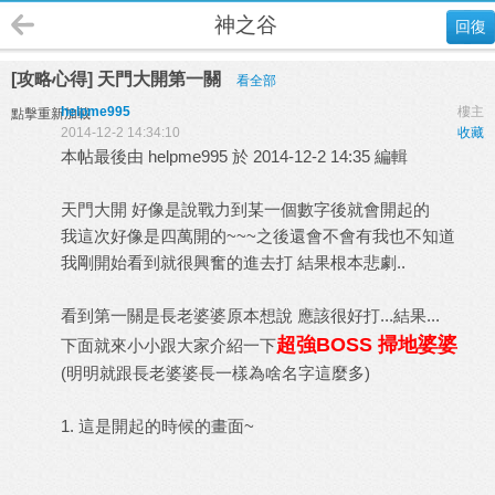
神之谷
回復
[攻略心得] 天門大開第一關
看全部
helpme995
樓主
點擊重新加載
2014-12-2 14:34:10
收藏
本帖最後由 helpme995 於 2014-12-2 14:35 編輯
天門大開 好像是說戰力到某一個數字後就會開起的
我這次好像是四萬開的~~~之後還會不會有我也不知道
我剛開始看到就很興奮的進去打 結果根本悲劇..
看到第一關是長老婆婆原本想說 應該很好打...結果...
超強BOSS 掃地婆婆
下面就來小小跟大家介紹一下
(明明就跟長老婆婆長一樣為啥名字這麼多)
1. 這是開起的時候的畫面~