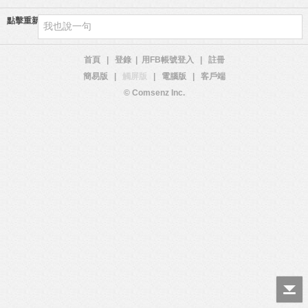
點擊重新加載
首頁
|
登錄
|
用FB帳號登入
|
註冊
簡易版
|
觸屏版
|
電腦版
|
客戶端
© Comsenz Inc.