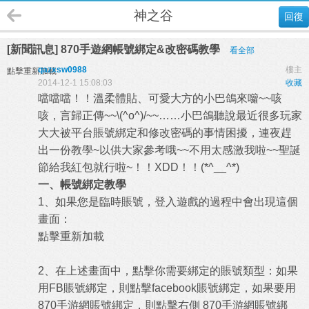
神之谷
回復
[新聞訊息] 870手遊網帳號綁定&改密碼教學
看全部
qazxsw0988
樓主
點擊重新加載
2014-12-1 15:08:03
收藏
噹噹噹！！溫柔體貼、可愛大方的小巴鴿來囖~~咳
咳，言歸正傳~~\(^o^)/~~……小巴鴿聽說最近很多玩家
大大被平台賬號綁定和修改密碼的事情困擾，連夜趕
出一份教學~以供大家參考哦~~不用太感激我啦~~聖誕
節給我紅包就行啦~！！XDD！！(*^__^*)
一、帳號綁定教學
1、如果您是臨時賬號，登入遊戲的過程中會出現這個
畫面：
點擊重新加載
2、在上述畫面中，點擊你需要綁定的賬號類型：如果
用FB賬號綁定，則點擊facebook賬號綁定，如果要用
870手游網賬號綁定，則點擊右側 870手游網賬號綁