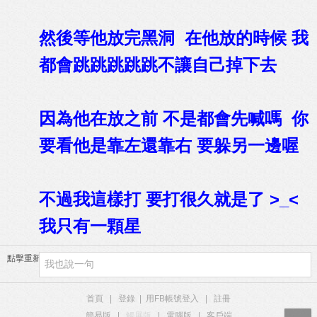
然後等他放完黑洞 在他放的時候 我
都會跳跳跳跳跳不讓自己掉下去
因為他在放之前 不是都會先喊嗎 你
要看他是靠左還靠右 要躲另一邊喔
不過我這樣打 要打很久就是了 >_<
我只有一顆星
點擊重新加載
首頁
|
登錄
|
用FB帳號登入
|
註冊
簡易版
|
觸屏版
|
電腦版
|
客戶端