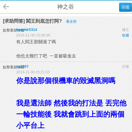
神之谷
回復
[求助問答] 閻王到底怎打阿?
看全部
keophir5314
樓主
點擊重新加載
2014-11-30 15:06:39
收藏
有人閻王那關過了嗎
他也太難打了吧 一直被吸進去
oa2907
沙發
點擊重新加載
2014-11-30 15:21:53
你是說那個很機車的毀滅黑洞嗎
我是選法師 然後我的打法是 丟完他
一輪技能後 我就會跳到上面的兩個
小平台上