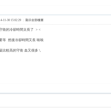
11-30 15:02:29
|
顯示全部樓層
守衛的冷卻時間太長了 > <
要等 然後冷卻時間又長 唉唉
級比較高的守衛 血又很多ㄟ