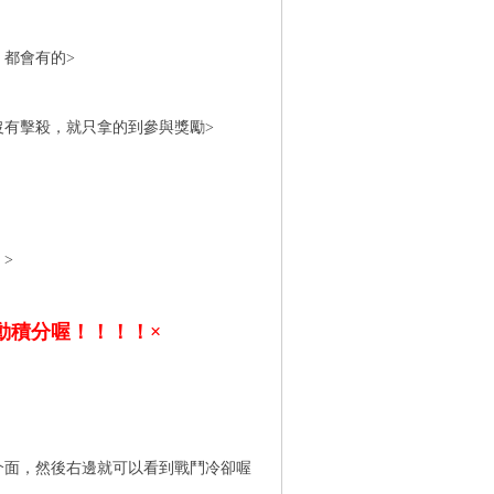
都會有的>
沒有擊殺，就只拿的到參與獎勵>
>
動積分喔！！！！×
介面，然後右邊就可以看到戰鬥冷卻喔