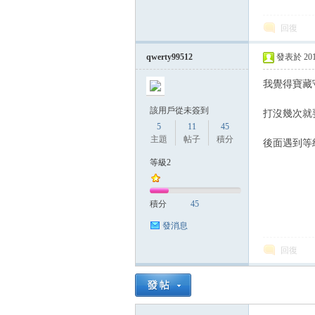
回復
qwerty99512
發表於 2014-
我覺得寶藏
該用戶從未簽到
打沒幾次就
5
11
45
主題
帖子
積分
後面遇到等
等級2
積分
45
發消息
回復