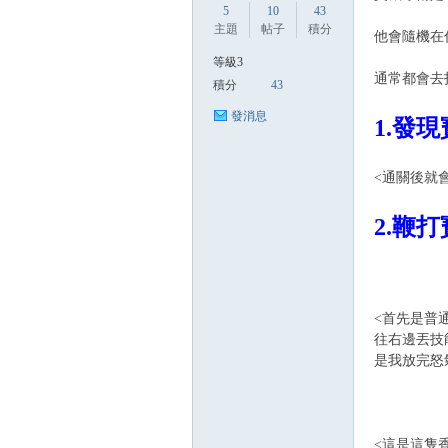
5
10
43
主題
帖子
積分
他會隨機在
等級3
方
通常都會去
積分
43
發消息
1.發
<通關後就
2.鞭
網
<首先是普
往右邊丟技
是我放完怒
<這是這隻