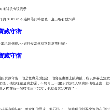
你通關後出現提示
打的 XDDDD 不過掃蕩的時候他一直出現有點煩躁
現寶藏守衛
會出現這個提示~這時候當然就立刻選前往囉>
打寶藏守衛
通的寶藏守衛，他是隻魔菇(廢話)，他會在畫面上跳跳跳，所以你要去注
能後，他就往左邊跳走囉，不然可以一開始你就把人物跳到他右邊去，就
氣之後在放一個技能三下普攻，他就會跳到左邊了>
香菇專有的技能，他會把你變成一個石頭(?!)，這時候你就要快速的在你