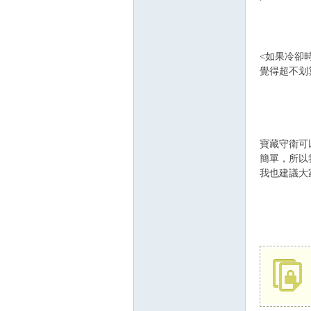
<如果冷卻
覺得超不划
寶藏守衛可
簡單，所以
我也建議大