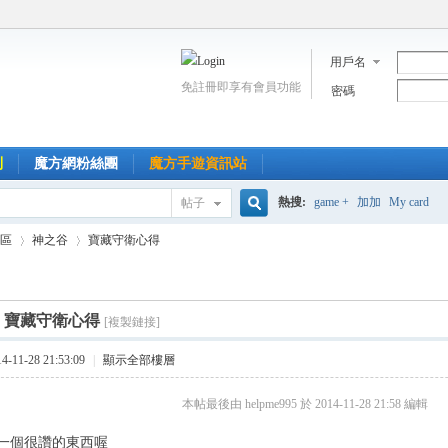
用戶名
免註冊即享有會員功能
密碼
到
魔方網粉絲團
魔方手遊資訊站
熱搜:
game +
加加
My card
帖子
搜
區
神之谷
寶藏守衛心得
索
]
寶藏守衛心得
[複製鏈接]
›
›
11-28 21:53:09
|
顯示全部樓層
本帖最後由 helpme995 於 2014-11-28 21:58 編輯
一個很讚的東西喔