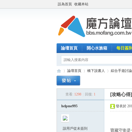
設為首頁
收藏本站
論壇首頁
開心水族箱
每日簽
論壇首頁
橋下說書人
綜合手遊討論
[攻略心得
查看:
1298
|
回復:
1
魔
»
›
›
helpme995
發表於 2014-
該用戶從未簽到
寶藏守衛是