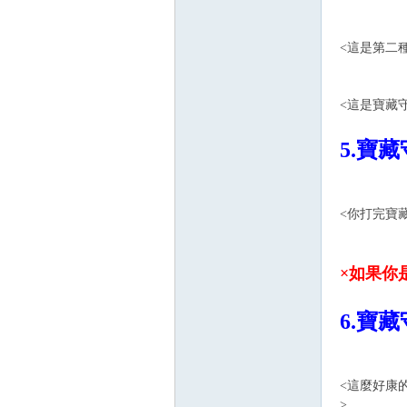
<這是第二
<這是寶藏
5.寶
<你打完寶
×如果你
6.寶
<這麼好康
>