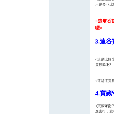
只是要花比
×這隻香
囉×
3.遠
<這是比較
隻麒麟吧?
<這是這隻
4.寶
<寶藏守衛
進去打，就