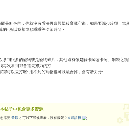
時間是紅色的，你就沒有辦法再參與擊殺寶藏守衛，如果要減少冷卻，當然
算的~所以我都寧願乖乖等冷卻時間>
以拿到很多的寵物或是寵物碎片，其他還有像是關卡闖蕩卡阿、銅錢之類
我每次看到都會進去努力的打
家都可以去打喔~用不到的寵物也可以融合掉，會有潛力丹~
本帖子中包含更多資源
您需要
登錄
才可以下載或查看，沒有帳號？
立即註冊