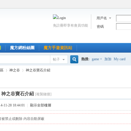
用戶名
免註冊即享有會員功能
密碼
到
魔方網粉絲團
魔方手遊資訊站
熱搜:
game +
加加
My card
帖子
搜
區
神之谷
神之谷寶石介紹
索
]
神之谷寶石介紹
[複製鏈接]
›
›
11-28 18:44:01
|
顯示全部樓層
者被禁止或刪除 內容自動屏蔽