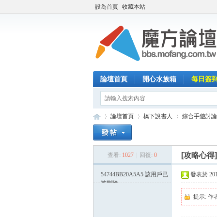
設為首頁
收藏本站
論壇首頁
開心水族箱
每日簽
論壇首頁
橋下說書人
綜合手遊討論
[攻略心得
查看:
1027
|
回復:
0
魔
»
›
›
54744BB20A5A5
該用戶已
發表於 2014-
被刪除
提示:
作