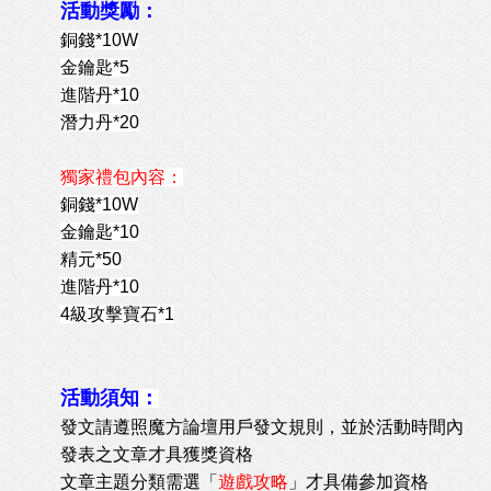
活動獎勵：
銅錢*10W
金鑰匙*5
進階丹*10
潛力丹*20
獨家禮包內容：
銅錢*10W
金鑰匙*10
精元*50
進階丹*10
4級攻擊寶石*1
活動須知：
發文請遵照魔方論壇用戶發文規則，並於活動時間內
發表之文章才具獲獎資格
文章主題分類需選「
遊戲攻略
」才具備參加資格