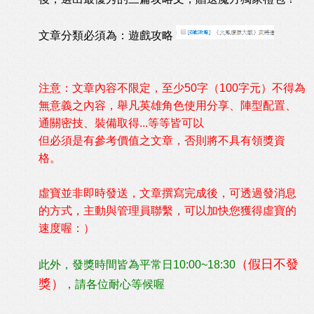
文章分類必須為：遊戲攻略
注意：文章內容不限定，至少50字（100字元）不得為
無意義之內容，舉凡英雄角色使用分享、陣型配置、
通關密技、裝備取得...等等皆可以
但必須是有參考價值之文章，
否則將不具有領獎資
格。
虛寶並非即時發送，文章撰寫完成後，可透過發消息
的方式，主動與管理員聯繫，可以加快您獲得虛寶的
速度喔：）
（假日不發
此外，發獎時間皆為平常日10:00~18:30
獎）
，請各位耐心等候喔