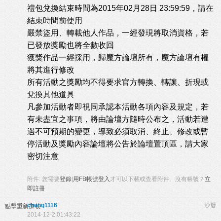
禮包兌換結束時間為2015年02月28日 23:59:59，請在
結束時間前使用
嚴禁盜用、轉載他人作品，一經發現將取消資格，若
已發放獎勵也將全數收回
獲獎作品一經採用，歸魔方論壇所有，魔方論壇有權
將其進行修改
所有活動之獎勵均不得要求官方轉換、轉讓、折現或
兌換其他道具
凡參加活動者即視同承認本活動各項內容及規定，若
有未盡宜之事項，將由論壇方隨時公布之，活動若遭
遇不可預期的變更，導致必須取消、終止、修改或暫
停活動及獎勵內容論壇將公告於論壇置頂區，請大家
密切注意
附件:
您需要
登錄
|
用FB帳號登入
才可以下載或查看附件。沒有帳號？
立
即註冊
chong1116
沙發
點擊重新加載
2014-12-2 01:43:22