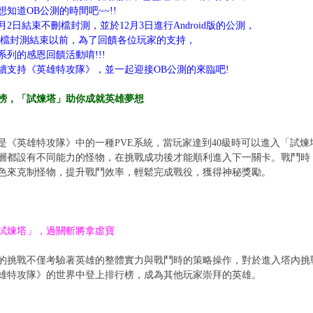
知道OB公測的時間吧~~!!
月2日結束不刪檔封測，並於12月3日進行Android版的公測，
刪檔封測結束以前，為了回饋各位玩家的支持，
系列的感恩回饋活動唷!!!
續支持《英雄特攻隊》，並一起迎接OB公測的來臨吧!
榜，「試煉塔」助你成就英雄夢想
是《英雄特攻隊》中的一種PVE系統，當玩家達到40級時可以進入「試
層都設有不同能力的怪物，在挑戰成功後才能順利進入下一關卡。戰鬥時
色來克制怪物，提升戰鬥效率，輕鬆完成戰役，獲得神秘獎勵。
試煉塔」，過關斬將拿虛寶
的挑戰不僅考驗著英雄的整體實力與戰鬥時的策略操作，對於進入塔內挑
雄特攻隊》的世界中登上排行榜，成為其他玩家崇拜的英雄。