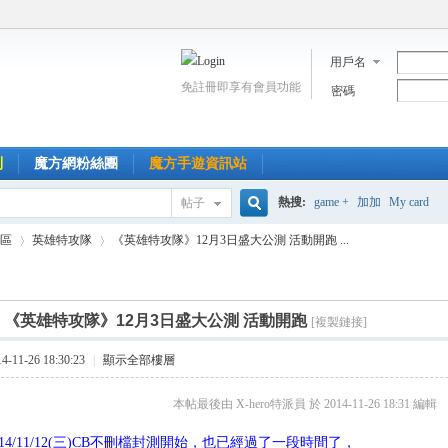
用戶名
免註冊即享有會員功能
密碼
到
魔方網粉絲團
魔方手遊資訊站
熱搜:
game +
加加
My card
帖子
搜
區
英雄特攻隊
《英雄特攻隊》12月3日盛大公測 活動開跑 ...
索
]
《英雄特攻隊》12月3日盛大公測 活動開跑
[複製鏈接]
›
›
11-26 18:30:23
|
顯示全部樓層
本帖最後由 X-hero特派員 於 2014-11-26 18:31 編輯
014/11/12(三)CB不刪檔封測開始，也已經過了一段時間了，