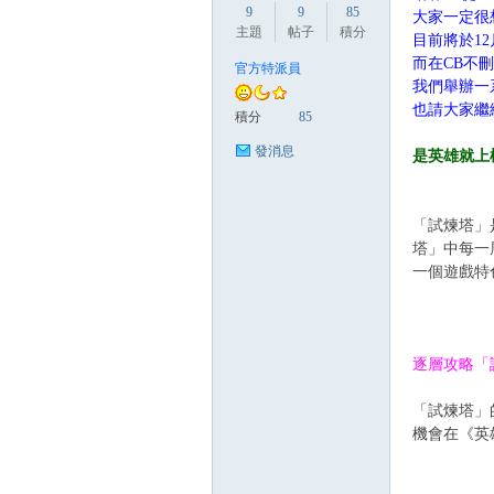
9
9
85
大家一定很想
主題
帖子
積分
目前將於12
而在CB不
官方特派員
方
我們舉辦一
也請大家繼
積分
85
發消息
是英雄就上
「試煉塔」
塔」中每一
一個遊戲特
網
逐層攻略「
「試煉塔」
機會在《英