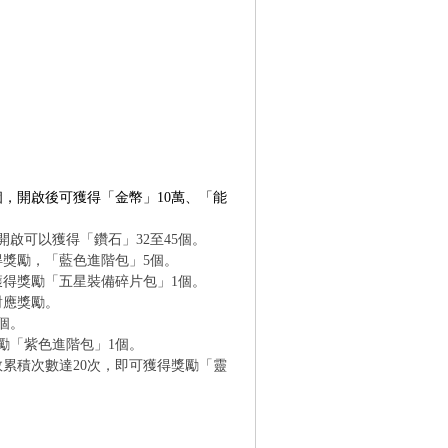
個，開啟後可獲得「金幣」10萬、「能
開啟可以獲得「鑽石」32至45個。
得獎勵，「藍色進階包」5個。
可獲得獎勵「五星裝備碎片包」1個。
對應獎勵。
個。
獎勵「紫色進階包」1個。
敗累積次數達20次，即可獲得獎勵「靈