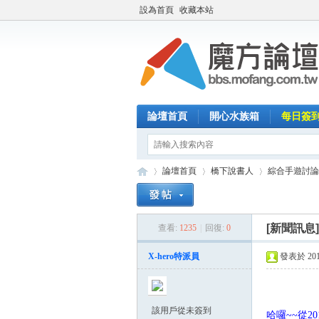
設為首頁
收藏本站
論壇首頁
開心水族箱
每日簽
論壇首頁
橋下說書人
綜合手遊討論
[新聞訊息
查看:
1235
|
回復:
0
魔
»
›
›
X-hero特派員
發表於 2014-
該用戶從未簽到
哈囉~~從2