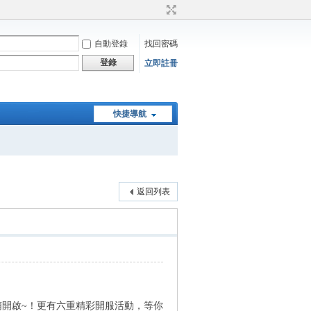
自動登錄
找回密碼
登錄
立即註冊
快捷導航
返回列表
00 激萌開啟~！更有六重精彩開服活動，等你