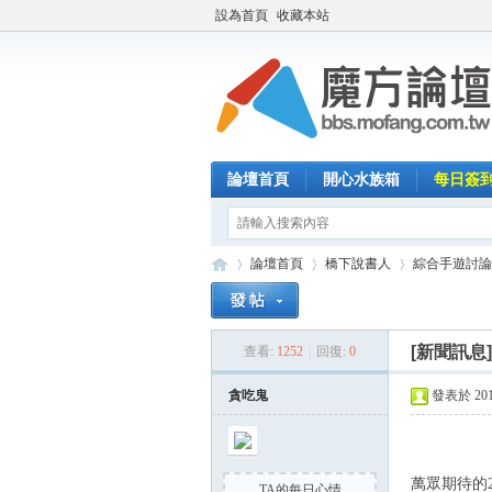
設為首頁
收藏本站
論壇首頁
開心水族箱
每日簽
論壇首頁
橋下說書人
綜合手遊討論
[新聞訊息
查看:
1252
|
回復:
0
魔
»
›
›
貪吃鬼
發表於 2014-
萬眾期待的2
TA的每日心情