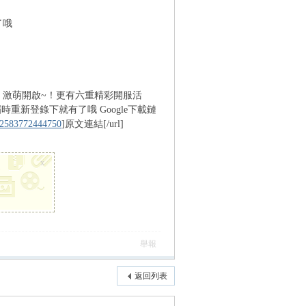
了哦
0：00 激萌開啟~！更有六重精彩開服活
時重新登錄下就有了哦 Google下載鏈
142583772444750
]原文連結[/url]
x
舉報
返回列表