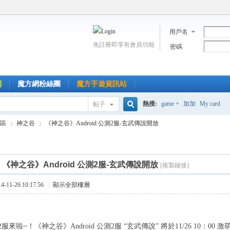
用戶名
免註冊即享有會員功能
密碼
到
魔方網粉絲團
魔方手遊資訊站
熱搜:
game +
加加
My card
帖子
搜
區
神之谷
《神之谷》Android 公測2服-玄武傳說開放
索
]
《神之谷》Android 公測2服-玄武傳說開放
[複製鏈接]
›
›
11-26 10:17:56
|
顯示全部樓層
服來啦~！《神之谷》Android 公測2服 “玄武傳說” 將於11/26 10：