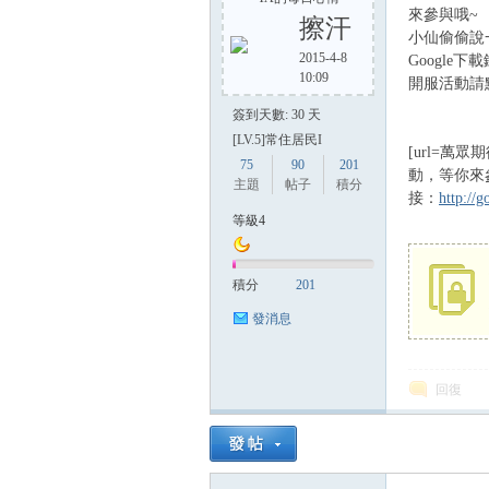
來參與哦~
擦汗
小仙偷偷說
2015-4-8
Google下
10:09
開服活動請
方
簽到天數: 30 天
[LV.5]常住居民I
[url=萬眾
75
90
201
動，等你來參
主題
帖子
積分
接：
http://
等級4
積分
201
網
發消息
回復