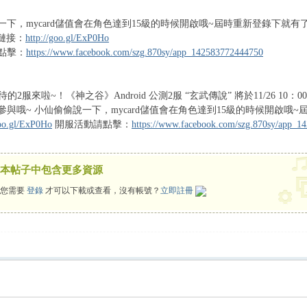
一下，mycard儲值會在角色達到15級的時候開啟哦~屆時重新登錄下就有
載鏈接：
http://goo.gl/ExP0Ho
點擊：
https://www.facebook.com/szg.870sy/app_142583772444750
期待的2服來啦~！《神之谷》Android 公測2服 “玄武傳說” 將於11/26 1
與哦~ 小仙偷偷說一下，mycard儲值會在角色達到15級的時候開啟哦~屆
goo.gl/ExP0Ho
開服活動請點擊：
https://www.facebook.com/szg.870sy/app_
本帖子中包含更多資源
您需要
登錄
才可以下載或查看，沒有帳號？
立即註冊