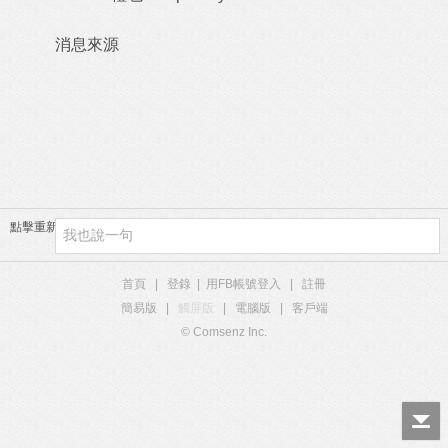
消息來源
點擊重新加載
首頁
|
登錄
|
用FB帳號登入
|
註冊
簡易版
|
觸屏版
|
電腦版
|
客戶端
© Comsenz Inc.