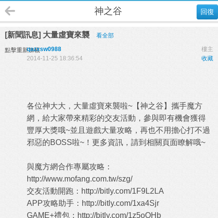
神之谷
回復
[新聞訊息] 大量虛寶來襲
看全部
qazxsw0988
樓主
點擊重新加載
2014-11-25 18:36:54
收藏
各位神大大，大量虛寶來襲啦~【神之谷】攜手魔方
網，給大家帶來精彩的交友活動，參與即有機會獲得
豐厚大獎哦~並且遊戲大量攻略，再也不用擔心打不過
邪惡的BOSS啦~！更多資訊，請到相關頁面瞭解哦~
與魔方網合作專屬攻略：
http://www.mofang.com.tw/szg/
交友活動開跑：
http://bitly.com/1F9L2LA
APP攻略助手：
http://bitly.com/1xa4Sjr
GAME+禮包：
http://bitly.com/1z5oOHb