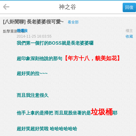
神之谷
回復
[八卦閒聊] 長老婆婆很可愛~
看全部
煙燻妝
樓主
點擊重新加載
2014-11-25 16:03:55
收藏
我們第一個打的BOSS就是長老婆婆囉
【年方十八，貌美如花】
超印象深刻他說的那句
超好笑的拉~~~
而且我注意很久
垃圾桶
他手上拿的是掃把 而且屁股坐著的是
耶
超好笑超好笑啦 哈哈哈哈哈哈