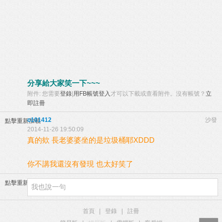
分享給大家笑一下~~~
附件:
您需要
登錄
|
用FB帳號登入
才可以下載或查看附件。沒有帳號？
立
即註冊
o101412
沙發
點擊重新加載
2014-11-26 19:50:09
真的欸 長老婆婆坐的是垃圾桶耶XDDD
你不講我還沒有發現 也太好笑了
點擊重新加載
首頁
|
登錄
|
註冊