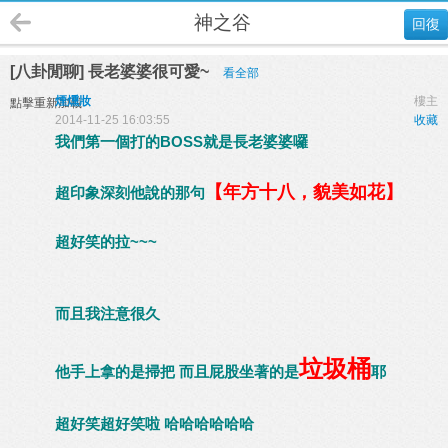
神之谷
回復
[八卦閒聊] 長老婆婆很可愛~
看全部
煙燻妝
樓主
點擊重新加載
2014-11-25 16:03:55
收藏
我們第一個打的BOSS就是長老婆婆囉
【年方十八，貌美如花】
超印象深刻他說的那句
超好笑的拉~~~
而且我注意很久
垃圾桶
他手上拿的是掃把 而且屁股坐著的是
耶
超好笑超好笑啦 哈哈哈哈哈哈