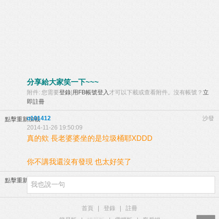
分享給大家笑一下~~~
附件:
您需要
登錄
|
用FB帳號登入
才可以下載或查看附件。沒有帳號？
立
即註冊
o101412
沙發
點擊重新加載
2014-11-26 19:50:09
真的欸 長老婆婆坐的是垃圾桶耶XDDD
你不講我還沒有發現 也太好笑了
點擊重新加載
首頁
|
登錄
|
註冊