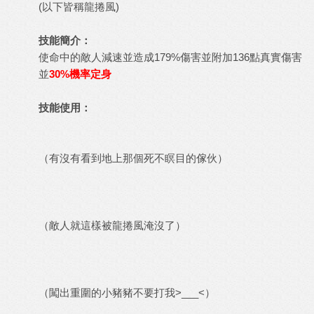
(以下皆稱龍捲風)
技能簡介：
使命中的敵人減速並造成179%傷害並附加136點真實傷害
並
30%機率定身
技能使用：
（有沒有看到地上那個死不瞑目的傢伙）
（敵人就這樣被龍捲風淹沒了）
（闖出重圍的小豬豬不要打我>___<）