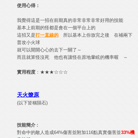
使用心得：
我覺得這是一招在前期真的非常非常非常好用的技能
基本上前期的怪都是會在一個平台上的
這招又是
打一直線的
所以基本上你放完之後 在補兩下
普攻小火球
就可以開開心心的去下一關了～
而且就算怪沒死 他也有讓怪在原地暈眩的機率喔 ～
實用程度
：★★★☆☆☆
天火燎原
(以下皆稱隕石)
技能簡介 :
對命中的敵人造成64%傷害並附加116點真實傷害並
33%機