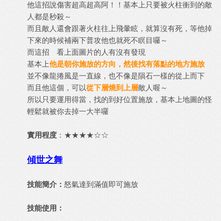
他這招說傷害超高超高阿！！基本上只要被火柱衝到的敵
人都是秒殺～
而且敵人還會跟著火柱往上飛暈眩，就算沒有死，等他掉
下來的時候補兩下普攻他也就死不瞑目囉～
而這招 看上面圖片的人有沒有發現
基本上
他是朝你施放的方向，然後找有落點的地方施放
並不像龍捲風是一直線，也不像是隕石一樣的從上而下
而且他這個，可以
從下層燒到上層
敵人喔～
所以只要運用得當，找的到好位置施放，基本上地圖的怪
輕鬆就被你去掉一大半囉
實用程度
：★★★★☆☆
傾世之舞
技能簡介：
怒氣達到滿值即可施放
技能使用：