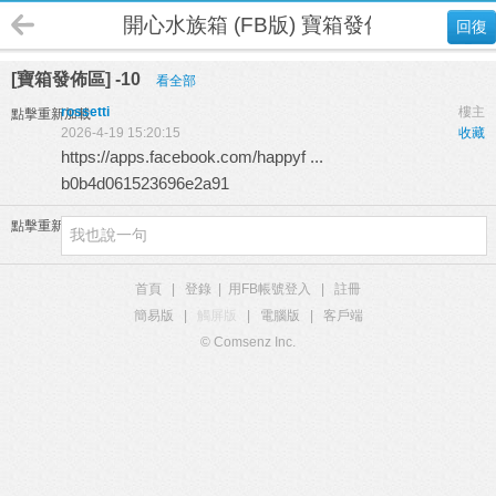
開心水族箱 (FB版) 寶箱發佈區
回復
[寶箱發佈區] -10
看全部
rossetti
樓主
點擊重新加載
2026-4-19 15:20:15
收藏
https://apps.facebook.com/happyf ...
b0b4d061523696e2a91
點擊重新加載
首頁
|
登錄
|
用FB帳號登入
|
註冊
簡易版
|
觸屏版
|
電腦版
|
客戶端
© Comsenz Inc.