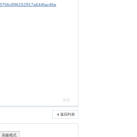
a3756c896152917a644fac46e
舉報
返回列表
高級模式