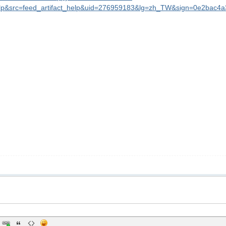
lp&src=feed_artifact_help&uid=276959183&lg=zh_TW&sign=0e2bac4