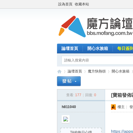
設為首頁
收藏本站
論壇首頁
開心水族箱
每日簽
論壇首頁
魔方快熱頌
開心水族箱
[寶箱發佈
查看:
177
|
回復:
0
魔
»
›
›
›
h811040
樓主
|
發
https://app
TA的每日心情