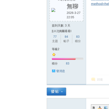
method=he
無聊
2026-3-27
22:05
方
簽到天數: 3 天
[LV.2]偶爾看看I
77
84
83
主題
帖子
積分
等級2
積分
83
網
發消息
回復