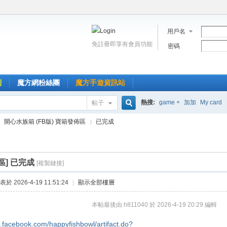
用戶名
免註冊即享有會員功能
密碼
到
魔方網粉絲團
魔方手遊資訊站
熱搜:
game +
加加
My card
帖子
搜
開心水族箱 (FB版) 寶箱發佈區
已完成
索
區]
已完成
[複製鏈接]
›
表於 2026-4-19 11:51:24
|
顯示全部樓層
本帖最後由 h811040 於 2026-4-19 20:29 編輯
s.facebook.com/happyfishbowl/artifact.do?