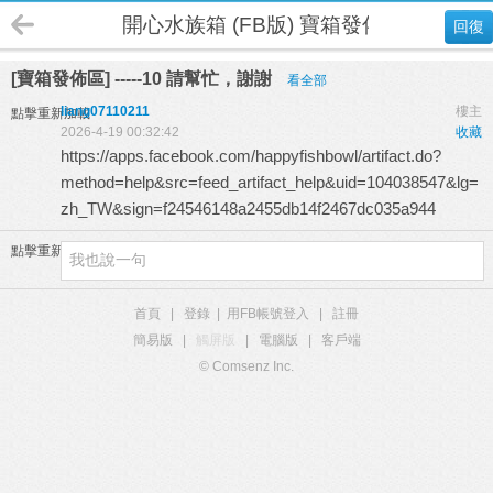
開心水族箱 (FB版) 寶箱發佈區
回復
[寶箱發佈區] -----10 請幫忙，謝謝
看全部
liang07110211
樓主
點擊重新加載
2026-4-19 00:32:42
收藏
https://apps.facebook.com/happyfishbowl/artifact.do?
method=help&src=feed_artifact_help&uid=104038547&lg=
zh_TW&sign=f24546148a2455db14f2467dc035a944
點擊重新加載
首頁
|
登錄
|
用FB帳號登入
|
註冊
簡易版
|
觸屏版
|
電腦版
|
客戶端
© Comsenz Inc.