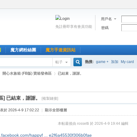
用戶名
免註冊即享有會員功能
密碼
到
魔方網粉絲團
魔方手遊資訊站
熱搜:
game +
加加
My card
帖子
搜
開心水族箱 (FB版) 寶箱發佈區
已結束，謝謝。
索
區]
已結束，謝謝。
[複製鏈接]
›
表於 2026-4-9 17:02:22
|
顯示全部樓層
本帖最後由 rossetti 於 2026-4-9 19:44 編輯
s.facebook.com/happyf ... e2f6a45530f306b0fae