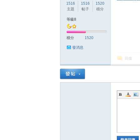
1516
1516
1520
主題
帖子
積分
等級8
方
積分
1520
發消息
回復
網
發表回復