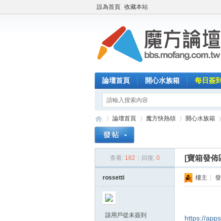
設為首頁
收藏本站
論壇首頁
開心水族箱
每日簽
論壇首頁
魔方快熱頌
開心水族箱
[寶箱發佈
查看:
182
|
回復:
0
魔
»
›
›
›
rossetti
樓主
|
發
該用戶從未簽到
https://app