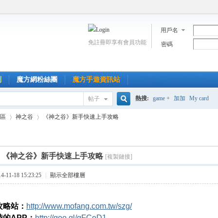
用戶名
免註冊即享有會員功能
密碼
到
魔方網粉絲團
魔方手遊資訊站
熱搜:
game +
加加
My card
帖子
搜
區
神之谷
《神之谷》新手快速上手攻略
索
]
《神之谷》新手快速上手攻略
[複製鏈接]
›
›
11-18 15:23:25
|
顯示全部樓層
攻略站：
http://www.mofang.com.tw/szg/
的APP：
http://goo.gl/gFCeD1