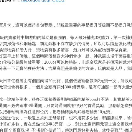
買月卡，還可以獲得首儲獎勵，開服最重要的事是提升等級而不是提升戰
0級的寶箱對中期遊戲的幫助是很強的，每天最好補充3次體力，第一次補
店買掃蕩卡和銅鑰匙，前期銅板不存在缺少的情況，所以可以隨意強化裝
換寶物袋和潛力丹，寶物袋有很多驚喜，潛力丹可以為寵物衝等做貢獻。
早上和傍晚，這個時間段相對大神們會少一點。神武競技場千萬要重
幻化積分超級無敵重要，2000分可以換時裝，非課金玩家是必須玩神武才可
一下元寶的獲得方法，吉星高照是最簡便的方法，玩的就是人品，我最
常任務裏面有個餵肉得20元寶，抓個低級寵物餵肉2元寶一次，所以可
元寶也會有很多，一個月全勤有額外300 鑽獎勵，還有每通關一節有大量元
說精英副本，很多玩家都覺得剛解鎖新的精英boss打不過，其實精英bo
通關不必去追求3星通關，只要能通關就有很好的首通獎勵。那卷軸怎麼
以把卷軸轉換為任意部位的，把卷軸轉換為武器卷軸要10元寶。
送仙女，一般還是刷到王母最好，也不用花多少錢，都能賺回來，除
計算好步數，實在差點也沒事5元寶一步，對於土豪們用元寶走遍全圖我
的 開全圖寶珠>鞋子>刷新>傳送門，傳送門最好別去搞，然後是戰鬥>商