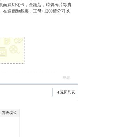
裏面買幻化卡，金鑰匙，時裝碎片等貴
在這個遊戲裏，王母+1200積分可以
x
舉報
返回列表
高級模式