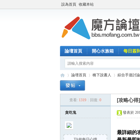
設為首頁
收藏本站
論壇首頁
開心水族箱
每日簽
論壇首頁
橋下說書人
綜合手遊討論
[攻略心得
查看:
1319
|
回復:
0
魔
»
›
›
貪吃鬼
發表於 2014-
最詳細的
TA的每日心情
最新最即時