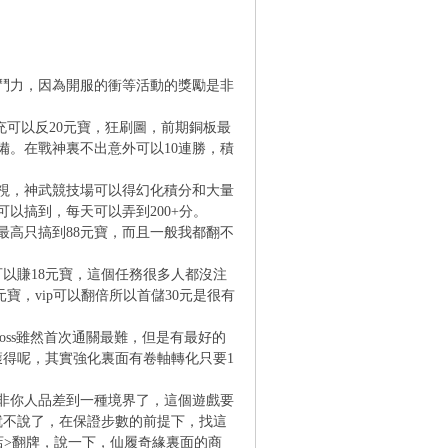
鬥力，因為開服的衝等活動的獎勵是非
充可以反20元寶，狂刷圖，前期銅板最
備。在戰神裏不出意外可以10連勝，積
視，神武競技場可以得幻化積分和大量
以搞到，每天可以弄到200+分。
高只搞到88元寶，而且一般我都翻不
以賺18元寶，這個任務很多人都沒注
寶，vip可以翻倍所以首儲30元是很有
ss雖然首次通關最難，但是有最好的
獲得呢，其實強化裏面有卷軸轉化只要1
非你人品差到一種境界了，這個遊戲要
就不說了，在保證步數的前提下，找這
店>翻牌，說一下，仙履奇緣裏面的商