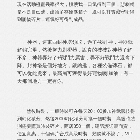
現在活動橙寵幾率很大，樓樓我一口氣得到三個，悲劇就
是不是自己號，建議多存鑰匙箱子。還可以打寶藏守衛得
到寵物碎片，運氣好可得到成品。
神器，這東西封神塔領取，過了
48
封神，神器就
解鎖完畢，然後努力刷橙器，說真的樓樓對神器了解
不多，神器弄好了
+
戰鬥力厲害，弄不好戰鬥力還會下
降。封神塔是個好地方，銀鑰匙，各種裝備磚石，都
可以從此處來，最高層可獲得最好寵物噢
!
加油，有一
天那個地方一定
有你。
然後時裝，一般時裝可在每天
20
：
00
參加神武競技得
到幻化積分。然後
2000
幻化積分可換一個時裝，高級時裝
則需要購買時裝碎片，商店
350
一個，建議護送裏面賣，
便宜實惠，十個碎片合成高級時裝，翅膀就不說了，
VIP