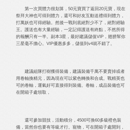
第一次買體力很划算，
50
元寶買了返回
20
元寶，現在
祭拜大神也可得到體力，還可和好友互動送禮得到體力，
打萬妖也可得經驗。然後一戰到底絕對少不了，絕對經驗
王。護送也有大量經驗，一定記得護送有終點，不然所得
的報酬只有一半。副本
3
星，最好建議儲值
VIP
，翅膀幫你
三星毫不擔心。
VIP
優惠多多，儲值到
v4
就不錯了。
建議組隊打樹獲得裝備，建議裝備千萬不要賣掉或者
用卷軸換精元，因為現在可以紫色轉換和合成。戰精英也
可的卷軸，運氣好可直接得到裝備。卷軸，成品裝備也可
在開箱子處領取，
還可參加競技，活動積分，
4500
可換
60
多級橙色裝
備，當然你也要有等級才行。寵物，可在開箱子處開到，