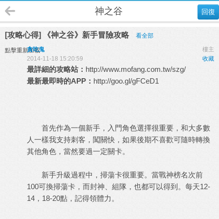
神之谷
回復
[攻略心得] 《神之谷》新手冒險攻略
看全部
貪吃鬼
樓主
點擊重新加載
2014-11-18 15:20:59
收藏
最詳細的攻略站：
http://www.mofang.com.tw/szg/
最新最即時的APP：
http://goo.gl/gFCeD1
首先作為一個新手，入門角色選擇很重要，和大多數
人一樣我支持刺客，闖關快，如果後期不喜歡可隨時轉換
其他角色，當然要過一定關卡。
新手升級過程中，掃蕩卡很重要。當戰神榜名次前
100
可換掃蕩卡，而封神、組隊，也都可以得到。每天
12-
14
，
18-20
點，記得領體力。