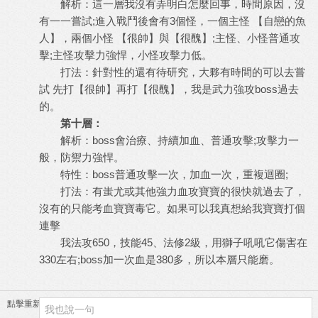
解析：這一層我沒有弄明白怎麼回事，時間原因，沒
有一一嘗試;進入戰鬥後會有3個怪，一個主怪 【自戀的魚
人】，兩個小怪 【很帥】與【很醜】;主怪、小怪普通攻
擊;主怪攻擊力強悍，小怪攻擊力低。
打法：針對性的還有待研究，大夥有時間的可以去嘗
試 先打【很帥】再打【很醜】，我是武力強攻boss過去
的。
第十層：
解析：boss會治療、持續加血、普通攻擊;攻擊力一
般，防禦力強悍。
特性：boss普通攻擊一次，加血一次，重複迴圈;
打法：有蚩尤或其他強力血攻寶寶的很快就過去了，
沒有的只能考血寶寶毒它。如果可以我真想給我寶寶打個
連擊
我法攻650，技能45、法修2級，用獅子吼吼它傷害在
330左右;boss加一次血是380多，所以本層只能磨。
點擊重新加載