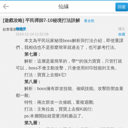
仙緣
回復
[遊戲攻略] 平民禪師7-10秘境打法詳解
看全部
糊塗塗
樓主
點擊重新加載
2014-11-14 11:52:28
收藏
本文為平民玩家秘境boss解析與打法介紹，即使重課
們，我相信也不是那麼簡單就過去了，也可參考打法。
第七層：
解析：這層是最簡單的，帶**的強力寶寶，只管打就
可以，boss不會主動攻擊，只會使用封印技能封主角。
打法：寶寶上去狠k它!
第八層：
解析：boss擁有群攻技能、催眠技能。攻擊防禦血量
都一般;
特性：兩次群攻一次催眠，重複迴圈;
打法：主角拉血，寶寶上去狠K就行;
ps:本層開始就需要消耗藥品了。
第九層：