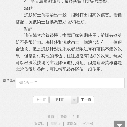
4、半人馬壓縮陣形，最後熊貓開大完成擊殺。
缺點
沉默術士前期輸出一般，很難打出很高的傷害。變種
搭配，沉默術士替換為雙頭龍/梅杜莎。
點評
這個陣容培養很慢，推薦玩家後期使用，前期有些英
雄不是很給力。梅杜莎和沉默術士一個適合防守，一個適
合進攻。但是沉默針對法系或者是敵法隊有著很不錯的效
果，但是對付其他的隊伍，往往還沒有很好的效果。玩家
可以根據競技場的主流隊伍進行搭配。但是這些英雄都是
非常值得培養的，可以搭配很多隊伍一起使用。
點擊重新加載
上一頁
第1頁
下一頁
首頁
|
登錄
|
註冊
簡易版
|
觸屏版
|
電腦版
|
客戶端