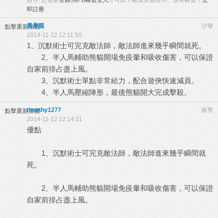
附件:
您需要
登錄
|
用FB帳號登入
才可以下載或查看附件。沒有帳號？
立
即註冊
異界龍
沙發
點擊重新加載
2014-11-12 12:11:50
1、沉默術士可完克敵法師，敵法師進來幾乎瞬間就死。
2、半人馬輔助熊貓開場免疫暈和吸收傷害，可以保證
自家前排占盡上風。
3、沉默術士單點非常給力，配合遊俠快速減員。
4、半人馬壓縮陣形，最後熊貓開大完成擊殺。
timothy1277
板凳
點擊重新加載
2014-11-12 12:14:31
優點
1、沉默術士可完克敵法師，敵法師進來幾乎瞬間就
死。
2、半人馬輔助熊貓開場免疫暈和吸收傷害，可以保證
自家前排占盡上風。