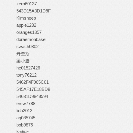
zero60137
543D15A3D1D9F
Kimsheep
apple1232
oranges1357
doraemonbase
swach0302
丹奎斯
梁小勝
he01527426
tony76212
5462F4F965C01
545AF17E18BD8
54631D9849994
ersw7788
lida2013
aq085745
bob9875
lysfwc