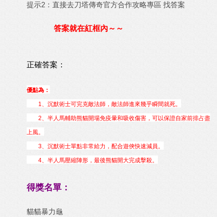
提示2：直接去
刀塔傳奇官方合作攻略專區
找答案
答案就在紅框內～～
正確答案：
優點為：
1、沉默術士可完克敵法師，敵法師進來幾乎瞬間就死。
2、半人馬輔助熊貓開場免疫暈和吸收傷害，可以保證自家前排占盡
上風。
3、沉默術士單點非常給力，配合遊俠快速減員。
4、半人馬壓縮陣形，最後熊貓開大完成擊殺。
得獎名單：
貓貓暴力龜