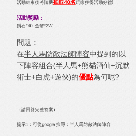
抽取40名
!
活動結束後將隨機
玩家獲得活動好禮
活動獎勵：
鑽石*40 金幣*2W
問題：
在
半人馬防敵法師陣容
中提到的以
下陣容組合(半人馬+熊貓酒仙+沉默
術士+白虎+遊俠)的
優點
為何呢?
（請回答完整答案）
提示1：可從google 搜尋：半人馬防敵法師陣容