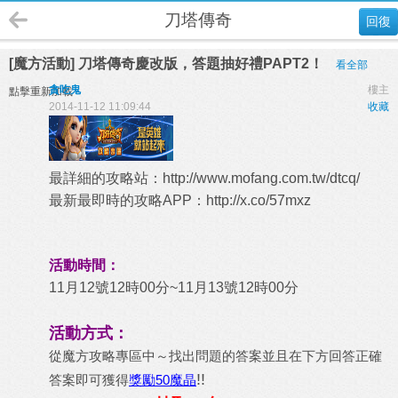
刀塔傳奇
回復
[魔方活動] 刀塔傳奇慶改版，答題抽好禮PAPT2！
看全部
貪吃鬼
樓主
點擊重新加載
2014-11-12 11:09:44
收藏
最詳細的攻略站：
http://www.mofang.com.tw/dtcq/
最新最即時的攻略APP：
http://x.co/57mxz
活動時間：
11月12號12時00分~11月13號12時00分
活動方式：
從魔方攻略專區中～找出問題的答案並且在下方回答正確
!!
答案即可獲得
獎勵50魔晶