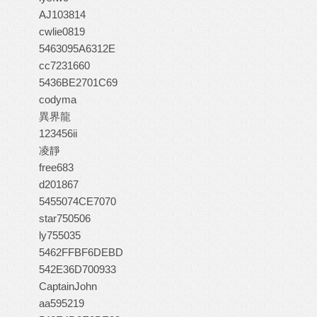
AJ103814
cwlie0819
5463095A6312E
cc7231660
5436BE2701C69
codyma
異界龍
123456ii
凌靜
free683
d201867
5455074CE7070
star750506
ly755035
5462FFBF6DEBD
542E36D700933
CaptainJohn
aa595219