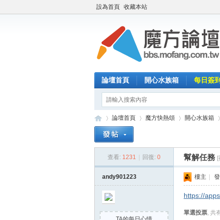
設為首頁
收藏本站
論壇首頁
開心水族箱
每日簽
論壇首頁
魔方快熱頌
開心水族箱
幫解任務
查看:
1231
|
回復:
0
魔
»
›
›
›
andy901223
樓主
|
發
https://app
單選投票
, 共
TA的每日心情