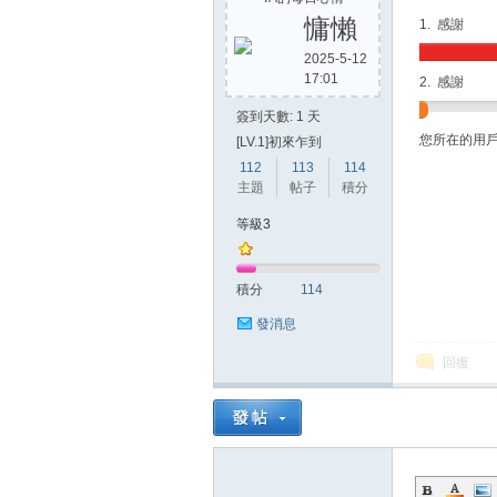
慵懶
1. 感謝
2025-5-12
17:01
2. 感謝
方
簽到天數: 1 天
您所在的用
[LV.1]初來乍到
112
113
114
主題
帖子
積分
等級3
積分
114
網
發消息
回復