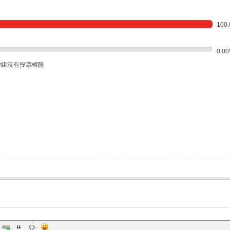
100
0.0
戶組沒有投票權限