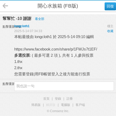
開心水族箱 (FB版)
回復
幫幫忙 -10 謝謝
看全部
longcloth1
樓主
點擊重新加載
2025-5-14 07:34:33
收藏
本帖最後由 longcloth1 於 2025-5-14 09:10 編輯
https://www.facebook.com/share/p/1FWJs7t1EF/
多選投票
: ( 最多可選 2 項 ), 共有 1 人參與投票
1.thx
2.thx
您需要
登錄
|
用FB帳號登入
之後方能進行投票
點擊重新加載
首頁
|
登錄
|
註冊
簡易版
|
觸屏版
|
電腦版
|
客戶端
© Comsenz Inc.