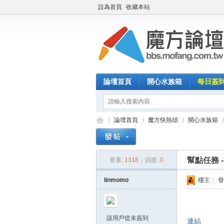
設為首頁
收藏本站
論壇首頁
開心水族箱
每日簽
論壇首頁
魔方快熱頌
開心水族箱
幫點任務 -
查看:
1318
|
回復:
0
魔
»
›
›
›
linmomo
樓主
|
發
該用戶從未簽到
連結