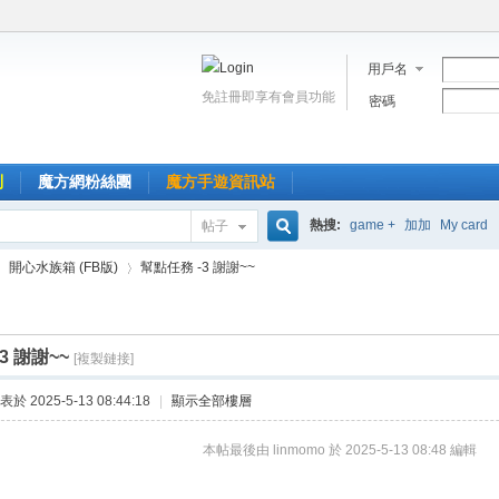
用戶名
免註冊即享有會員功能
密碼
到
魔方網粉絲團
魔方手遊資訊站
熱搜:
game +
加加
My card
帖子
搜
開心水族箱 (FB版)
幫點任務 -3 謝謝~~
索
3 謝謝~~
[複製鏈接]
›
表於 2025-5-13 08:44:18
|
顯示全部樓層
本帖最後由 linmomo 於 2025-5-13 08:48 編輯