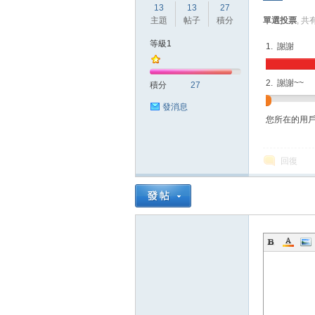
13
13
27
主題
帖子
積分
單選投票
, 共
等級1
1. 謝謝
方
2. 謝謝~~
積分
27
發消息
您所在的用
回復
網