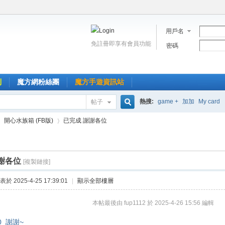
用戶名
免註冊即享有會員功能
密碼
到
魔方網粉絲團
魔方手遊資訊站
熱搜:
game +
加加
My card
帖子
搜
開心水族箱 (FB版)
已完成 謝謝各位
索
謝各位
[複製鏈接]
›
表於 2025-4-25 17:39:01
|
顯示全部樓層
本帖最後由 fup1112 於 2025-4-26 15:56 編輯
0 謝謝~