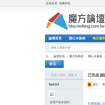
設為首頁
收藏本站
論壇首頁
開心水族箱
每日簽
論壇首頁
魔方快熱頌
開心水族箱
已完成 謝
查看:
1184
|
回復:
0
魔
»
›
›
›
fup1112
樓主
|
發
該用戶從未簽到
任務幫點-1