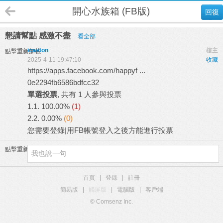
開心水族箱 (FB版)
回復
懇請幫點 感激不盡
看全部
icaston
樓主
點擊重新加載
2025-4-11 19:47:10
收藏
https://apps.facebook.com/happyf ...
0e2294fb6586bdfcc32
單選投票
, 共有 1 人參與投票
1.1.
100.00%
(1)
2.2.
0.00%
(0)
您需要
登錄
|
用FB帳號登入
之後方能進行投票
點擊重新加載
首頁
|
登錄
|
註冊
簡易版
|
觸屏版
|
電腦版
|
客戶端
© Comsenz Inc.