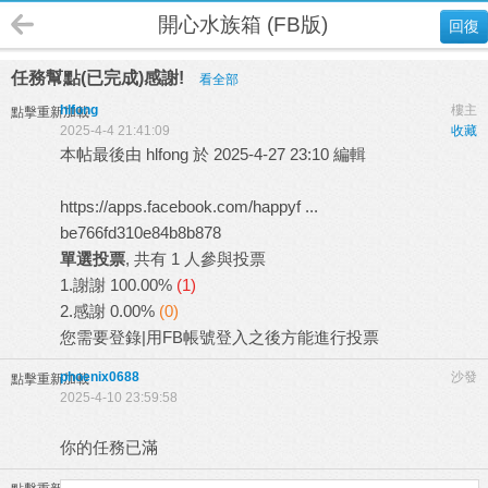
開心水族箱 (FB版)
回復
任務幫點(已完成)感謝!
看全部
hlfong
樓主
點擊重新加載
2025-4-4 21:41:09
收藏
本帖最後由 hlfong 於 2025-4-27 23:10 編輯
https://apps.facebook.com/happyf ...
be766fd310e84b8b878
單選投票
, 共有 1 人參與投票
1.謝謝
100.00%
(1)
2.感謝
0.00%
(0)
您需要
登錄
|
用FB帳號登入
之後方能進行投票
phoenix0688
沙發
點擊重新加載
2025-4-10 23:59:58
你的任務已滿