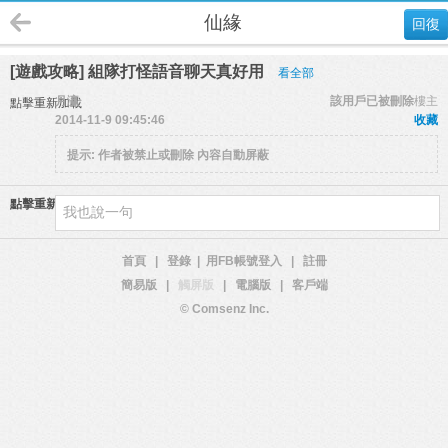
仙緣
回復
[遊戲攻略] 組隊打怪語音聊天真好用
看全部
月瀛
該用戶已被刪除
樓主
點擊重新加載
2014-11-9 09:45:46
收藏
提示:
作者被禁止或刪除 內容自動屏蔽
點擊重新加載
首頁
|
登錄
|
用FB帳號登入
|
註冊
簡易版
|
觸屏版
|
電腦版
|
客戶端
© Comsenz Inc.