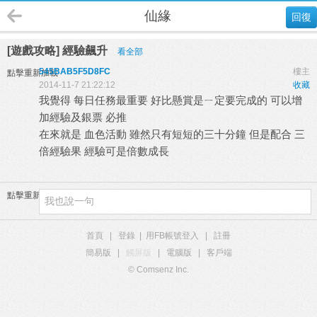
仙緣
回復
[遊戲攻略] 經驗飆升
看全部
545BAB5F5D8FC
樓主
點擊重新加載
2014-11-7 21:22:12
收藏
我覺得 每日任務最重要 好比懸賞是ㄧ定要完成的 可以增
加經驗及銀票 必推
在來就是 血色活動 雖然只有短短的三十分鐘 但是配合 三
倍經驗果 經驗可是倍數成長
點擊重新加載
首頁
|
登錄
|
用FB帳號登入
|
註冊
簡易版
|
觸屏版
|
電腦版
|
客戶端
© Comsenz Inc.