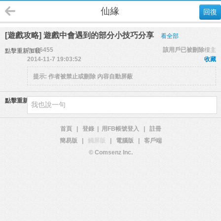
仙緣
回復
[遊戲攻略] 遊戲中會遇到的部分小技巧分享
看全部
fnn06455
該用戶已被刪除
樓主
點擊重新加載
2014-11-7 19:03:52
收藏
提示:
作者被禁止或刪除 內容自動屏蔽
點擊重新加載
首頁
|
登錄
|
用FB帳號登入
|
註冊
簡易版
|
觸屏版
|
電腦版
|
客戶端
© Comsenz Inc.