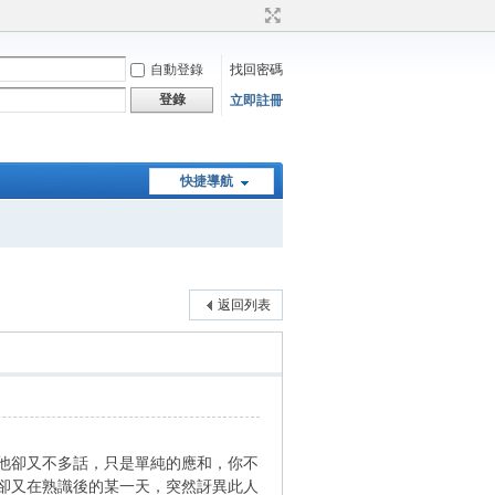
自動登錄
找回密碼
登錄
立即註冊
快捷導航
返回列表
他卻又不多話，只是單純的應和，你不
卻又在熟識後的某一天，突然訝異此人