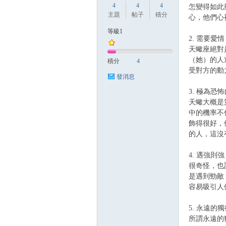
4
4
4
怎變得如此
主題
帖子
積分
心，他們心
等級1
2. 需要愛
方
天蠍座絕對
（她）的人
積分
4
受對方的動
發消息
3. 極為恐
天蠍大概是
中的機率不
飾得很好，
的人，這沒
網
4. 遇強則
很奇怪，也
是遇到勁敵
容易吸引人
5. 永遠的
所謂永遠的