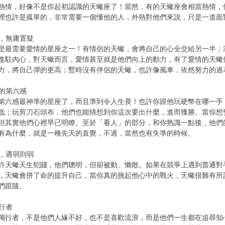
熱情，好像不是你起初認識的天蠍座了！當然，有的天蠍座會相當熱情，
裡也許是孤單的，非常需要一個懂他的人，外熱對他們來說，只是一道面
情，無庸置疑
是最需要愛情的星座之一！有情侶的天蠍，會將自己的心全交給另一半；
進駐內心，對天蠍而言，愛情甚至就是他們向上的動力，有了愛情的天蠍
力，將自己彈的更高；暫時沒有伴侶的天蠍，也許像風車，依然努力的過
怖的第六感
第六感最神準的星座了，而且準到令人生畏！也許你跟他玩硬幣在哪一手
低；玩剪刀石頭布，他們也能猜想到你這次要出什麼，進而獲勝。當你想
但其實他們心裡早已明瞭。至於「看人」的部分，和你熟識一點後，他們
有為什麼，就是一種先天的直覺，不過，當然也有失準的時候。
強，遇弱則弱
許天蠍天生犯賤，他們聰明，但卻被動、懶散。如果在競爭上遇到普通對
，天蠍會拼了命的提升自己，當你真的挑起他心中的戰火，天蠍很難有所
們跟隨。
獨行者
獨行者，不是他們人緣不好，也不是喜歡流浪，而是他們一生都在追尋知