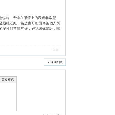
怒他也罷，天蠍在感情上的表達非常豐
至眼眶泛紅，當然也可能因為某個人所
的記性非常非常好，好到讓你驚訝，哪
舉報
返回列表
高級模式