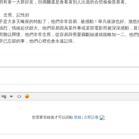
明有著一大群好友，但偶爾還是會看著別人出遊的合照偷偷羨慕著。
富、念舊、記性好
乎是大多天蠍座的特點了，他們非常容易...被感動！舉凡催淚也好、激
強烈，情緒起伏頗大。他們容易因為某件事或某部電影而被深深感動，甚
而難以釋懷。他們非常念舊，從容易與舊愛藕斷絲連就能略知一二。他們
早已忘卻的事，他們心裡也會永遠記得。
您需要登錄後才可以回帖
登錄
|
立即註冊