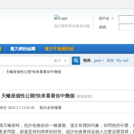
用戶名
免註冊即享有會員功能
密碼
到
魔方網粉絲團
魔方手遊資訊站
熱搜:
game +
加加
My card
帖子
搜
天蠍座個性公開!快來看看你中幾個
索
]
天蠍座個性公開!快來看看你中幾個
[複製鏈接]
›
於 2024-2-1 13:41:46
|
顯示全部樓層
識天蠍座時，也許他會給你一種優雅、溫文有禮的印象，你問他些什麼，
更多問題，卻還是得到簡單的回答。或許你會覺得這個人怎麼這麼質樸，