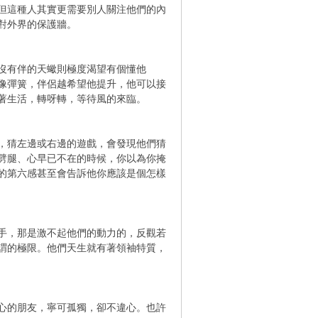
但這種人其實更需要別人關注他們的內
對外界的保護牆。
沒有伴的天蠍則極度渴望有個懂他
像彈簧，伴侶越希望他提升，他可以接
著生活，轉呀轉，等待風的來臨。
，猜左邊或右邊的遊戲，會發現他們猜
劈腿、心早已不在的時候，你以為你掩
的第六感甚至會告訴他你應該是個怎樣
手，那是激不起他們的動力的，反觀若
謂的極限。他們天生就有著領袖特質，
心的朋友，寧可孤獨，卻不違心。也許