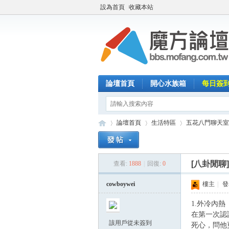
設為首頁
收藏本站
論壇首頁
開心水族箱
每日簽
論壇首頁
生活特區
五花八門聊天室
[八卦閒聊
查看:
1888
|
回復:
0
魔
»
›
›
cowboywei
樓主
|
發表
1.外冷內熱
在第一次認
該用戶從未簽到
死心，問他