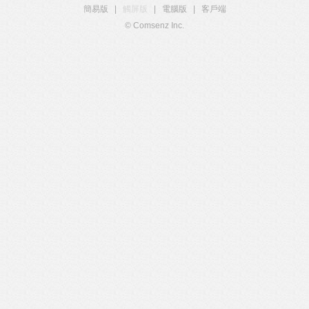
簡易版
|
觸屏版
|
電腦版
|
客戶端
© Comsenz Inc.