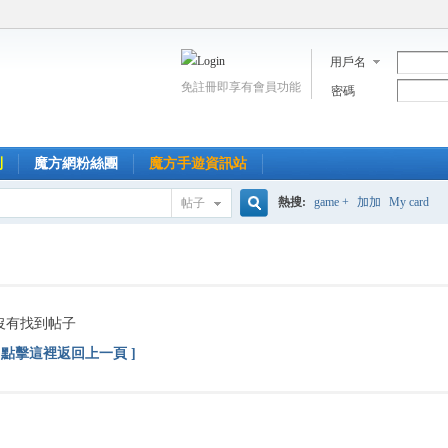
用戶名
免註冊即享有會員功能
密碼
到
魔方網粉絲團
魔方手遊資訊站
熱搜:
game +
加加
My card
帖子
搜
索
沒有找到帖子
[ 點擊這裡返回上一頁 ]