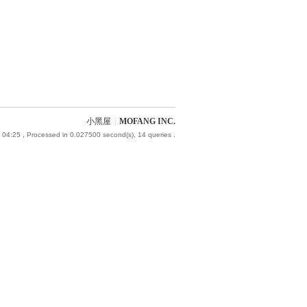
小黑屋
|
MOFANG INC.
 04:25
, Processed in 0.027500 second(s), 14 queries .