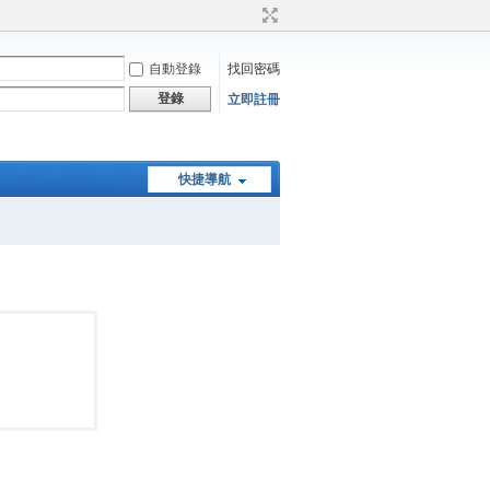
自動登錄
找回密碼
登錄
立即註冊
快捷導航