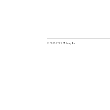
© 2001-2021
Mofang Inc.