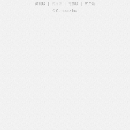
簡易版
|
觸屏版
|
電腦版
|
客戶端
© Comsenz Inc.