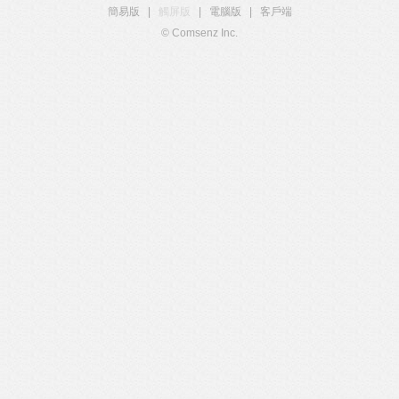
簡易版
|
觸屏版
|
電腦版
|
客戶端
© Comsenz Inc.