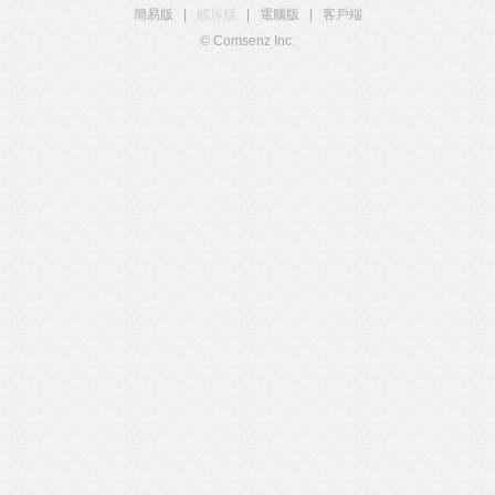
簡易版
|
觸屏版
|
電腦版
|
客戶端
© Comsenz Inc.