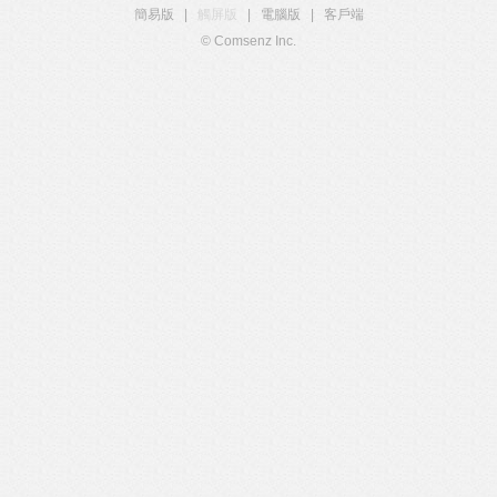
簡易版
|
觸屏版
|
電腦版
|
客戶端
© Comsenz Inc.