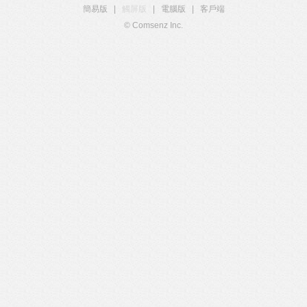
簡易版
|
觸屏版
|
電腦版
|
客戶端
© Comsenz Inc.